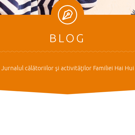
BLOG
Jurnalul călătoriilor şi activităţilor Familiei Hai Hui