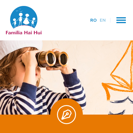
RO
EN