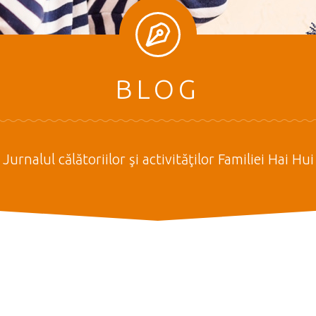
BLOG
Jurnalul călătoriilor şi activităţilor Familiei Hai Hui