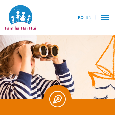
RO
EN