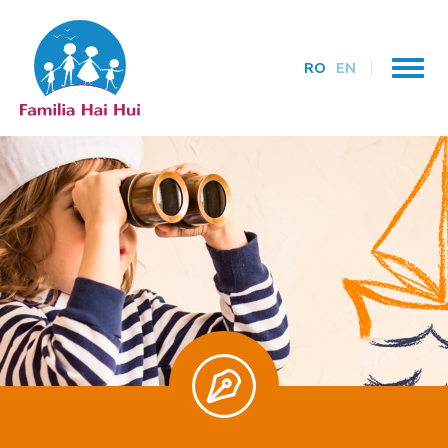
RO
EN