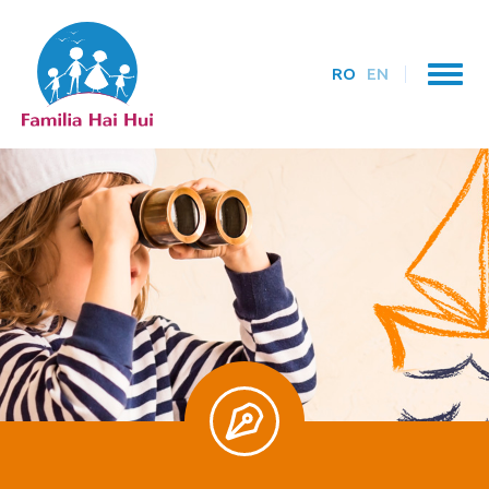
RO
EN