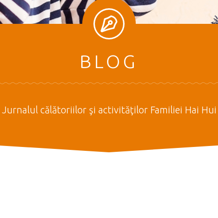
BLOG
Jurnalul călătoriilor şi activităţilor Familiei Hai Hui