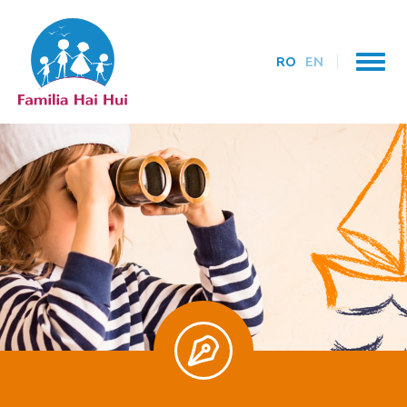
RO
EN