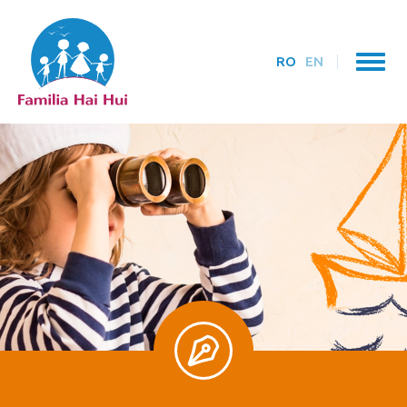
RO
EN