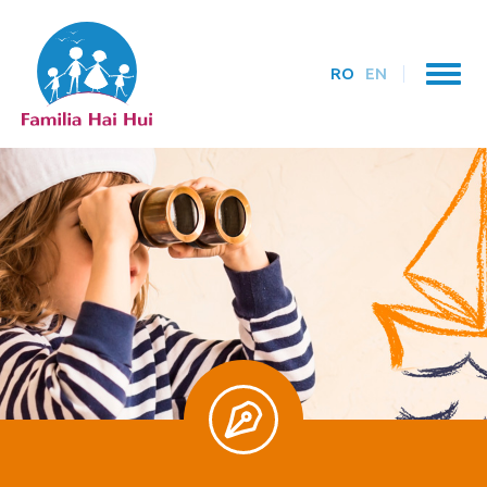
RO
EN