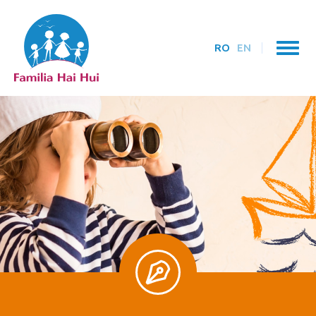
RO
EN