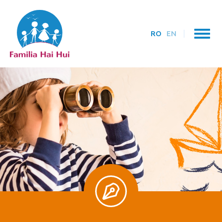
RO
EN