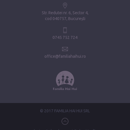
Str. Redutei nr. 6, Sector 4
cod 040757, București
0745 752 724
office@familiahaihui.ro
© 2017 FAMILIA HAI HUI SRL