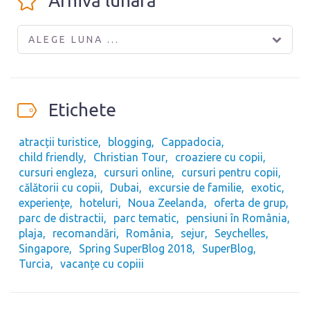
Arhivă lunară
ALEGE LUNA ...
Etichete
atracții turistice
blogging
Cappadocia
child friendly
Christian Tour
croaziere cu copii
cursuri engleza
cursuri online
cursuri pentru copii
călătorii cu copii
Dubai
excursie de familie
exotic
experiențe
hoteluri
Noua Zeelanda
oferta de grup
parc de distractii
parc tematic
pensiuni în România
plaja
recomandări
România
sejur
Seychelles
Singapore
Spring SuperBlog 2018
SuperBlog
Turcia
vacanțe cu copiii