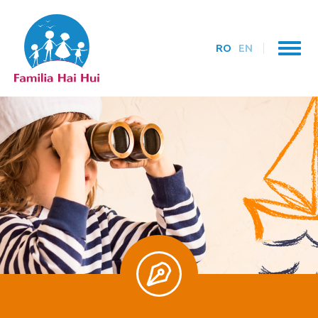
RO
EN