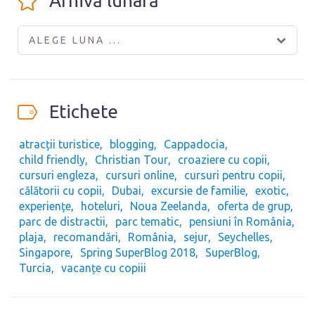
Arhivă lunară
ALEGE LUNA ...
Etichete
atracții turistice
blogging
Cappadocia
child friendly
Christian Tour
croaziere cu copii
cursuri engleza
cursuri online
cursuri pentru copii
călătorii cu copii
Dubai
excursie de familie
exotic
experiențe
hoteluri
Noua Zeelanda
oferta de grup
parc de distractii
parc tematic
pensiuni în România
plaja
recomandări
România
sejur
Seychelles
Singapore
Spring SuperBlog 2018
SuperBlog
Turcia
vacanțe cu copiii