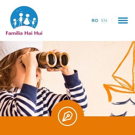
RO
EN