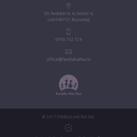
Str. Redutei nr. 6, Sector 4
cod 040757, București
0745 752 724
office@familiahaihui.ro
© 2017 FAMILIA HAI HUI SRL