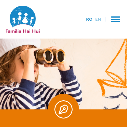
RO
EN