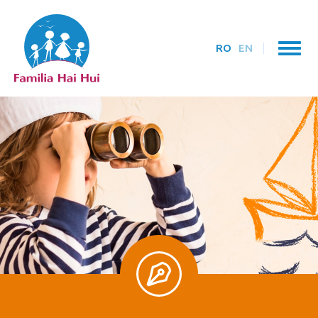
RO
EN