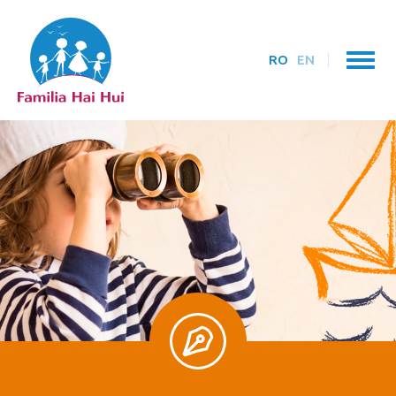
RO
EN