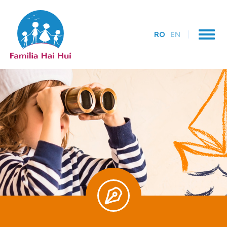
RO
EN