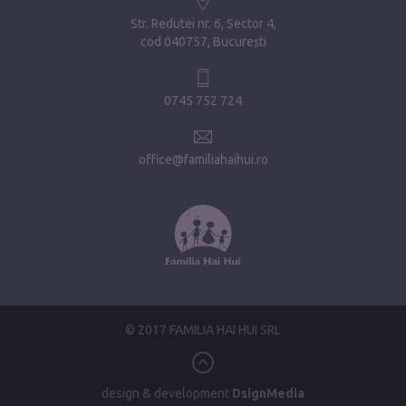
Str. Redutei nr. 6, Sector 4
cod 040757, București
0745 752 724
office@familiahaihui.ro
© 2017 FAMILIA HAI HUI SRL
design & development
DsignMedia