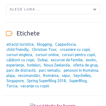
ALEGE LUNA ...
Etichete
atracții turistice
blogging
Cappadocia
child friendly
Christian Tour
croaziere cu copii
cursuri engleza
cursuri online
cursuri pentru copii
călătorii cu copii
Dubai
excursie de familie
exotic
experiențe
hoteluri
Noua Zeelanda
oferta de grup
parc de distractii
parc tematic
pensiuni în România
plaja
recomandări
România
sejur
Seychelles
Singapore
Spring SuperBlog 2018
SuperBlog
Turcia
vacanțe cu copiii