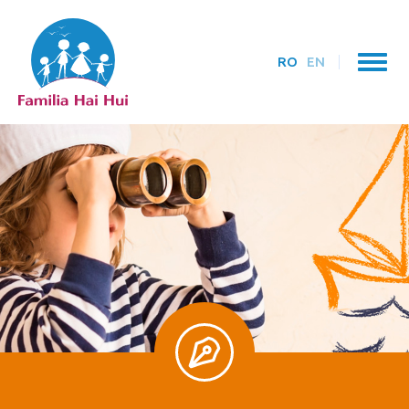
RO
EN