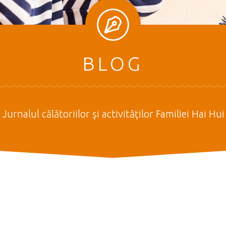
BLOG
Jurnalul călătoriilor şi activităţilor Familiei Hai Hui