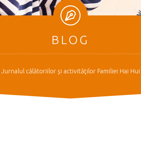
BLOG
Jurnalul călătoriilor şi activităţilor Familiei Hai Hui