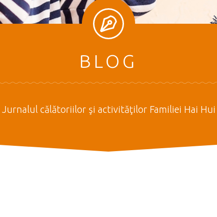
BLOG
Jurnalul călătoriilor şi activităţilor Familiei Hai Hui