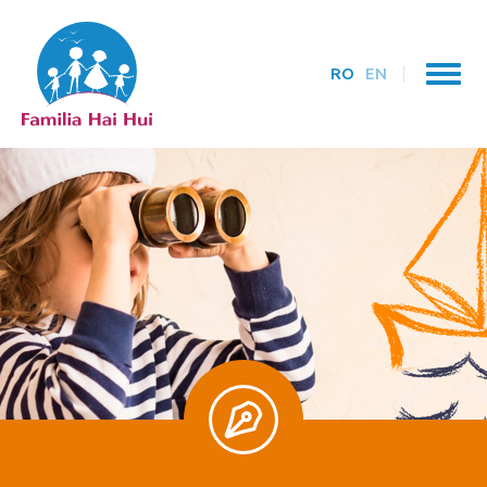
RO
EN