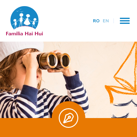
RO
EN