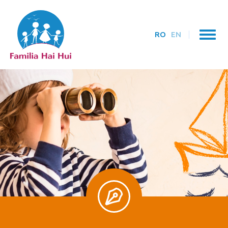
RO
EN