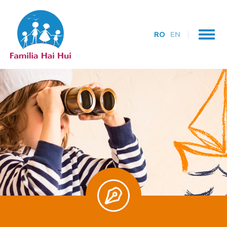
RO
EN