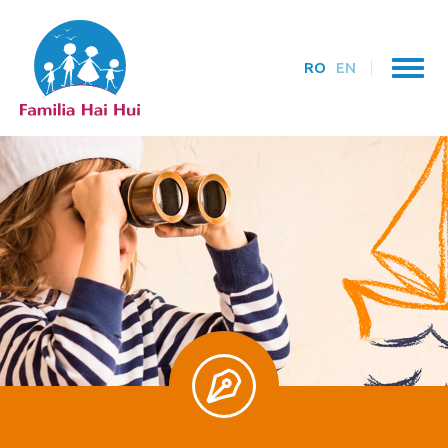
RO
EN