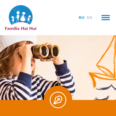
RO
EN