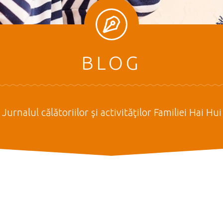
BLOG
Jurnalul călătoriilor şi activităţilor Familiei Hai Hui