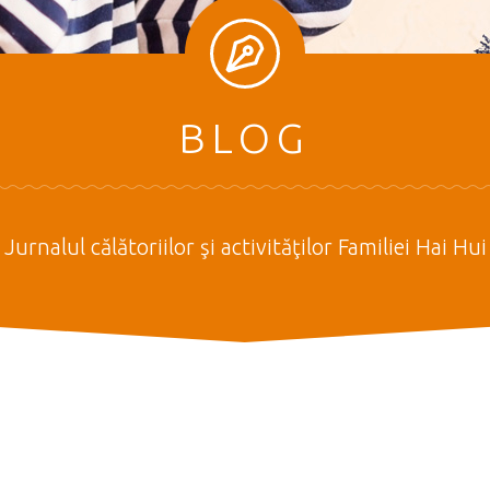
BLOG
Jurnalul călătoriilor şi activităţilor Familiei Hai Hui