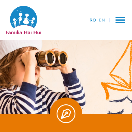
RO
EN