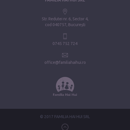
Str. Redutei nr. 6, Sector 4
cod 040757, București
0745 752 724
office@familiahaihui.ro
© 2017 FAMILIA HAI HUI SRL