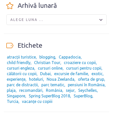
Arhivă lunară
ALEGE LUNA ...
Etichete
atracții turistice
blogging
Cappadocia
child friendly
Christian Tour
croaziere cu copii
cursuri engleza
cursuri online
cursuri pentru copii
călătorii cu copii
Dubai
excursie de familie
exotic
experiențe
hoteluri
Noua Zeelanda
oferta de grup
parc de distractii
parc tematic
pensiuni în România
plaja
recomandări
România
sejur
Seychelles
Singapore
Spring SuperBlog 2018
SuperBlog
Turcia
vacanțe cu copiii