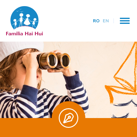
RO
EN