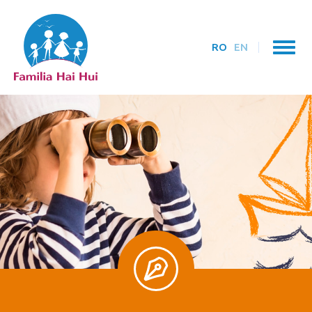
RO
EN