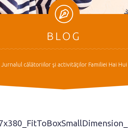
BLOG
Jurnalul călătoriilor şi activităţilor Familiei Hai Hui
7x380_FitToBoxSmallDimension_