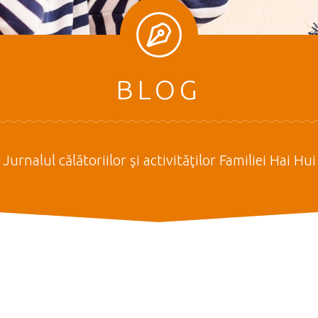
BLOG
Jurnalul călătoriilor şi activităţilor Familiei Hai Hui