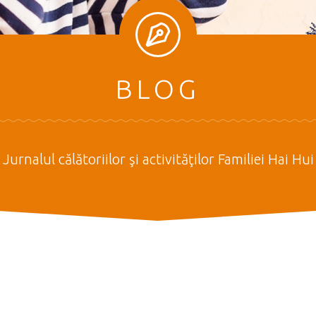
BLOG
Jurnalul călătoriilor şi activităţilor Familiei Hai Hui