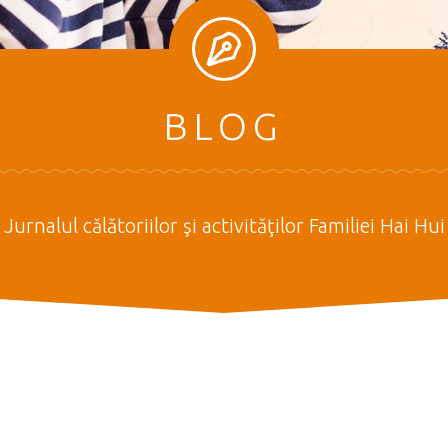
BLOG
Jurnalul călătoriilor şi activităţilor Familiei Hai Hui