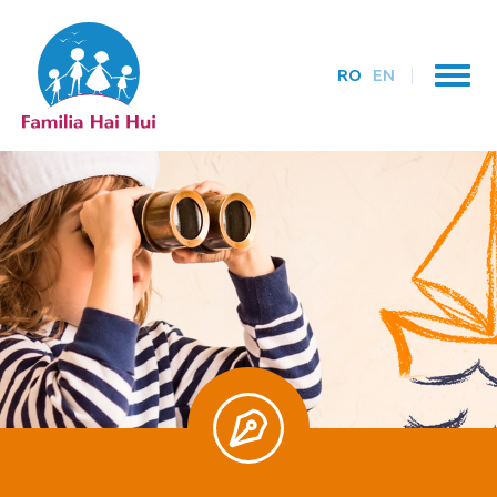
RO
EN