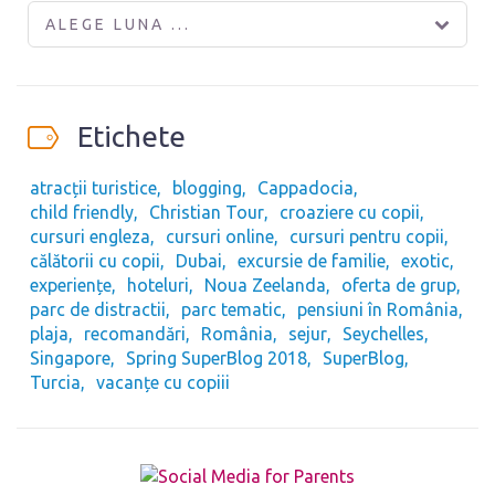
ALEGE LUNA ...
Etichete
atracții turistice
blogging
Cappadocia
child friendly
Christian Tour
croaziere cu copii
cursuri engleza
cursuri online
cursuri pentru copii
călătorii cu copii
Dubai
excursie de familie
exotic
experiențe
hoteluri
Noua Zeelanda
oferta de grup
parc de distractii
parc tematic
pensiuni în România
plaja
recomandări
România
sejur
Seychelles
Singapore
Spring SuperBlog 2018
SuperBlog
Turcia
vacanțe cu copiii