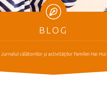
BLOG
Jurnalul călătoriilor şi activităţilor Familiei Hai Hui