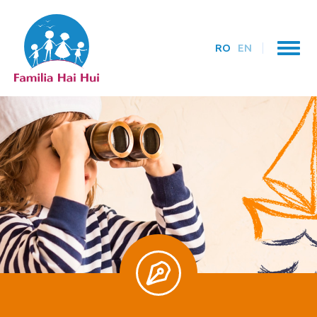
RO
EN