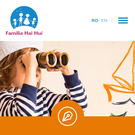
RO
EN