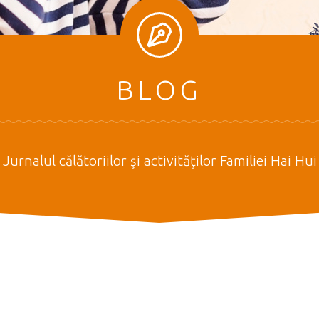
BLOG
Jurnalul călătoriilor şi activităţilor Familiei Hai Hui