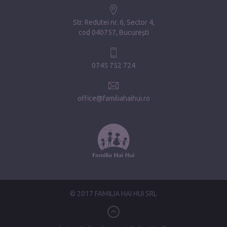
Str. Redutei nr. 6, Sector 4
cod 040757, București
0745 752 724
office@familiahaihui.ro
© 2017 FAMILIA HAI HUI SRL