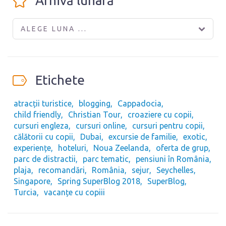
Arhivă lunară
ALEGE LUNA ...
Etichete
atracții turistice
blogging
Cappadocia
child friendly
Christian Tour
croaziere cu copii
cursuri engleza
cursuri online
cursuri pentru copii
călătorii cu copii
Dubai
excursie de familie
exotic
experiențe
hoteluri
Noua Zeelanda
oferta de grup
parc de distractii
parc tematic
pensiuni în România
plaja
recomandări
România
sejur
Seychelles
Singapore
Spring SuperBlog 2018
SuperBlog
Turcia
vacanțe cu copiii