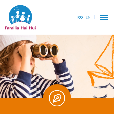
RO
EN