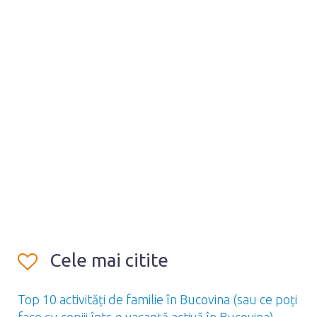
Cele mai citite
Top 10 activități de familie în Bucovina (sau ce poți
face cu copiii într-o vacanță activă în Bucovina)