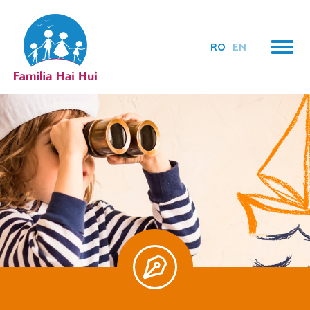
RO
EN