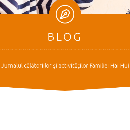
BLOG
Jurnalul călătoriilor şi activităţilor Familiei Hai Hui