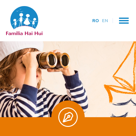
RO
EN