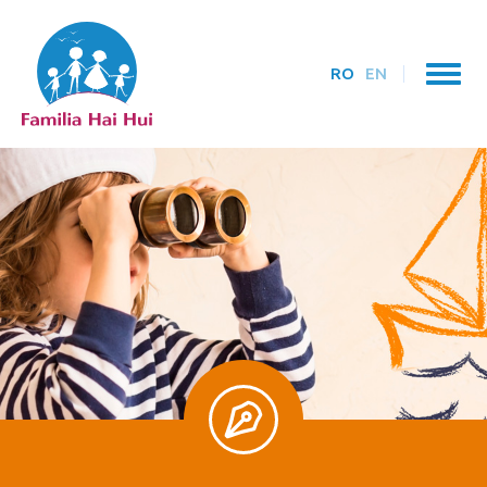
RO
EN