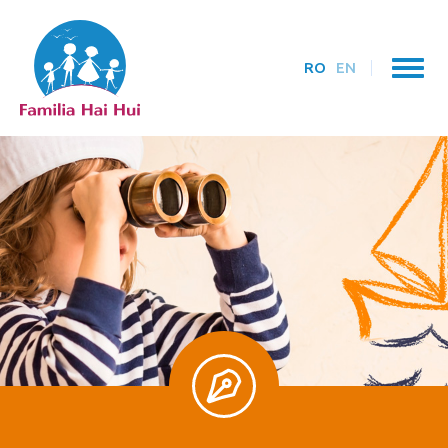
RO
EN