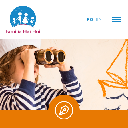
RO
EN