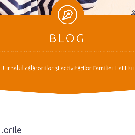
BLOG
Jurnalul călătoriilor şi activităţilor Familiei Hai Hui
lorile